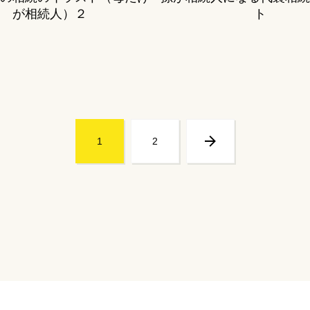
が相続人）２
ト
次へ
1
2