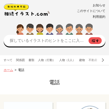
お知らせ
このサイトについて
利用規約
すべて
関係図
書類
人物（行動）
人物（1人）
建物
不動産
お金
ホーム
電話
電話