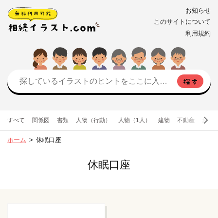
お知らせ
このサイトについて
利用規約
すべて
関係図
書類
人物（行動）
人物（1人）
建物
不動産
お金
ホーム
休眠口座
休眠口座