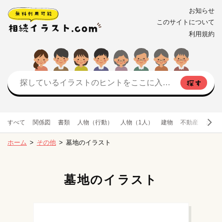
お知らせ
このサイトについて
利用規約
すべて
関係図
書類
人物（行動）
人物（1人）
建物
不動産
お金
ホーム
その他
墓地のイラスト
墓地のイラスト